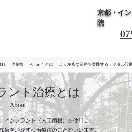
京都・イン
院
07
流れ
症例集
All on 4 とは
より精密な治療を実践するデジタル診
プラント治療とは
About
、インプラント（人工歯根）を使用し、
な歯を形成する治療法のことをいいます。