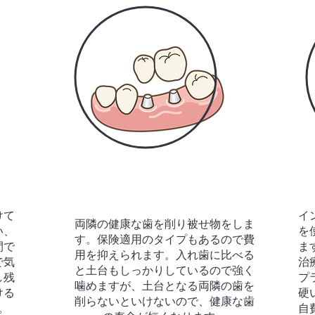
けて
イ
両隣の健康な歯を削り被せ物をしま
い、
を
す。保険適用のタイプもあるので費
間で
ま
用を抑えられます。入れ歯に比べる
で気
治
と土台もしっかりしているので強く
し残
プ
噛めますが、土台となる両隣の歯を
ける
硬
削らないといけないので、健康な歯
。
自